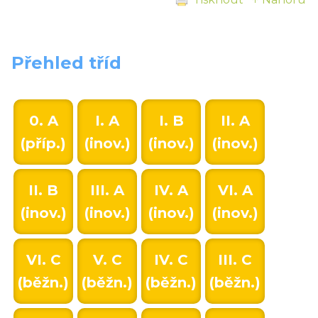
Přehled tříd
0. A
I. A
I. B
II. A
(příp.)
(inov.)
(inov.)
(inov.)
II. B
III. A
IV. A
VI. A
(inov.)
(inov.)
(inov.)
(inov.)
VI. C
V. C
IV. C
III. C
(běžn.)
(běžn.)
(běžn.)
(běžn.)