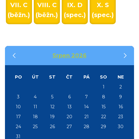
VII. C
VIII. C
IX. D
X. S
(běžn.)
(běžn.)
(spec.)
(spec.)
‹
›
Srpen 2026
PO
ÚT
ST
ČT
PÁ
SO
NE
1
2
3
4
5
6
7
8
9
10
11
12
13
14
15
16
17
18
19
20
21
22
23
24
25
26
27
28
29
30
31