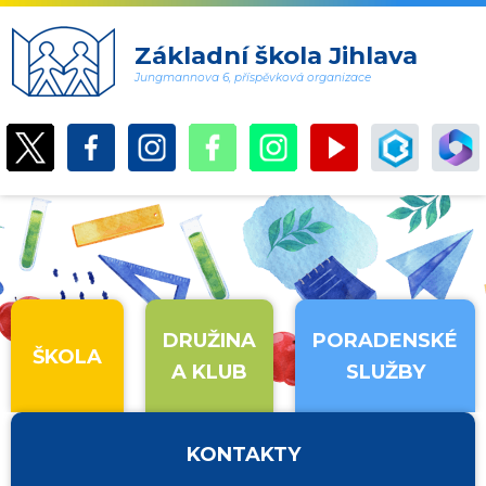
Základní škola Jihlava
Jungmannova 6, příspěvková organizace
DRUŽINA
PORADENSKÉ
ŠKOLA
A KLUB
SLUŽBY
KONTAKTY