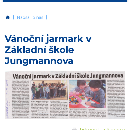
|
|
Základní škola Jihlava, Jungmannova 6
Napsali o nás
Vánoční jarmark v
Základní škole
Jungmannova
Tisknout
↑ Nahoru