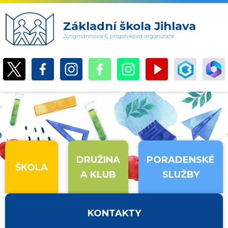
Základní škola Jihlava
Jungmannova 6, příspěvková organizace
DRUŽINA
PORADENSKÉ
ŠKOLA
A KLUB
SLUŽBY
KONTAKTY