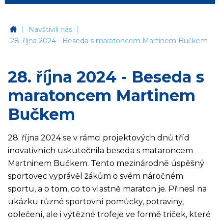
|
|
Základní škola Jihlava, Jungmannova 6
Navštívili nás
28. října 2024 - Beseda s maratoncem Martinem Bučkem
28. října 2024 - Beseda s
maratoncem Martinem
Bučkem
28. října 2024 se v rámci projektových dnů tříd
inovativních uskutečnila beseda s mataroncem
Martninem Bučkem. Tento mezinárodně úspěšný
sportovec vyprávěl žákům o svém náročném
sportu, a o tom, co to vlastně maraton je. Přinesl na
ukázku různé sportovní pomůcky, potraviny,
oblečení, ale i výtězné trofeje ve formě triček, které