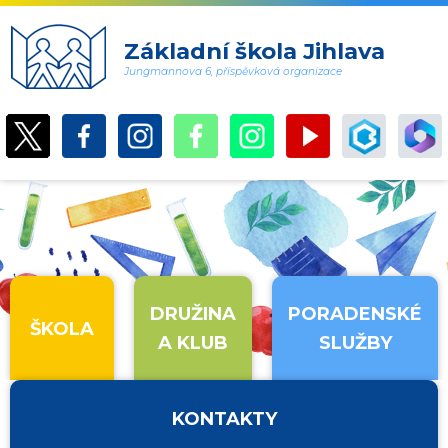
Základní škola Jihlava
Jungmannova 6, příspěvková organizace
DRUŽINA
PORADENSKÉ
ŠKOLA
A KLUB
SLUŽBY
KONTAKTY