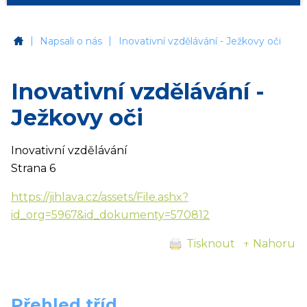
|
|
Základní škola Jihlava, Jungmannova 6
Napsali o nás
Inovativní vzdělávání - Ježkovy oči
Inovativní vzdělávání -
Ježkovy oči
Inovativní vzdělávání
Strana 6
https://jihlava.cz/assets/File.ashx?
id_org=5967&id_dokumenty=570812
Tisknout
↑ Nahoru
Přehled tříd